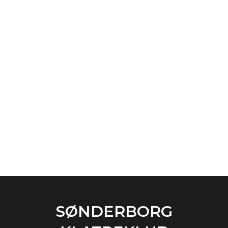
SØNDERBORG