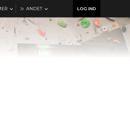
MER
ANDET
LOG IND