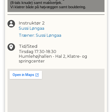
(8-tals knude) samt makkertjek. 
Vi klatrer både på højvæggen samt bouldering. 
Instruktør 2
Sussi Løngaa
Træner
:
Sussi Løngaa
Tid/Sted
Tirsdag
17:30-18:30
Humlehøjhallen - Hal 2, Klatre- og
springcenter