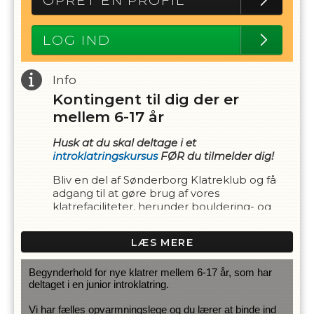
OPRET EN PROFIL
LOG IND
Info
Kontingent til dig der er
mellem 6-17 år
Husk at du skal deltage i et
introklatringskursus
FØR du tilmelder dig!
Bliv en del af Sønderborg Klatreklub og få
adgang til at gøre brug af vores
klatrefaciliteter, herunder bouldering- og
højvæg samt reb.
LÆS MERE
Af sikkerhedshensyn skal der minimum være
to personer i hallen når der klatres!
Begynderhold for nye klatrer mellem 6-17 år, som har 
deltaget i en junior introklatring. 
Vi har fælles opvarmningslege og du lærer at binde ind 