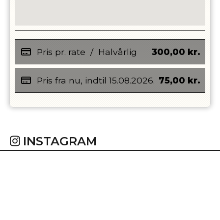
Pris pr. rate
/
Halvårlig
300,00
kr.
Pris fra nu, indtil
15.08.2026
.
75,00
kr.
INSTAGRAM